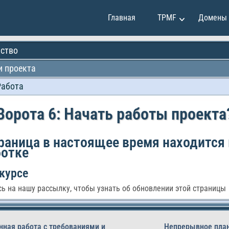
Главная
TPMF
Домены
ство
 проекта
Клаудия Мартинес
Работа
и
Эмили Джонсон
и
Мэй Сун
Ворота 6: Начать работы проекта
Мирко Вукович
е
Александр Иванов
раница в настоящее время находится 
ботке
Райан Смит
курсе
ь на нашу рассылку, чтобы узнать об обновлении этой страницы
нная работа с требованиями и
Непрерывное пла