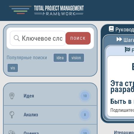
Руковод
Шаги
Маркетинг и продажи
Финансы и инвестици
Популярные поиски
idea
vision
Управление проектам
vis
Искусство и дизайн
IТ и программировани
Эта ст
разра
Развитие личности
Идея
10
Быть в 
Подпишитес
Анализ
8
Итерацио
Оценка
10