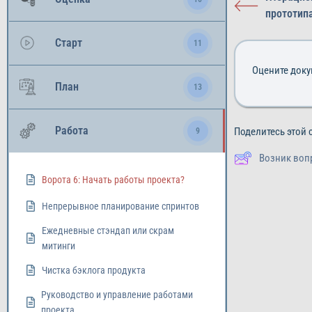
прототип
Старт
11
Оцените док
План
13
Работа
Поделитесь этой 
9
Возник воп
Ворота 6: Начать работы проекта?
Непрерывное планирование спринтов
Ежедневные стэндап или скрам
митинги
Чистка бэклога продукта
Руководство и управление работами
проекта