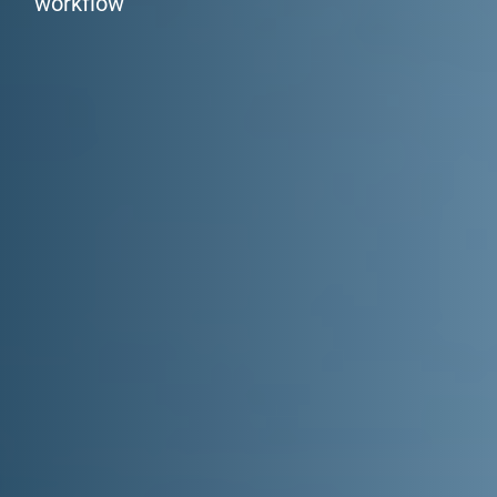
w
o
r
k
f
l
o
w