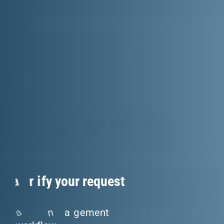
C
l
a
r
i
f
y
y
o
u
r
r
e
q
u
e
s
t
n
a
c
o
m
p
r
e
h
e
n
s
i
v
e
p
r
o
j
e
c
t
m
a
n
a
g
e
m
e
n
t