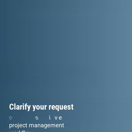
C
l
a
r
i
f
y
y
o
u
r
r
e
q
u
e
s
t
o
n
a
c
o
m
p
r
e
h
e
n
s
i
v
e
p
r
o
j
e
c
t
m
a
n
a
g
e
m
e
n
t