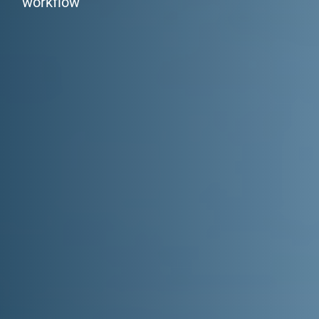
w
o
r
k
f
l
o
w