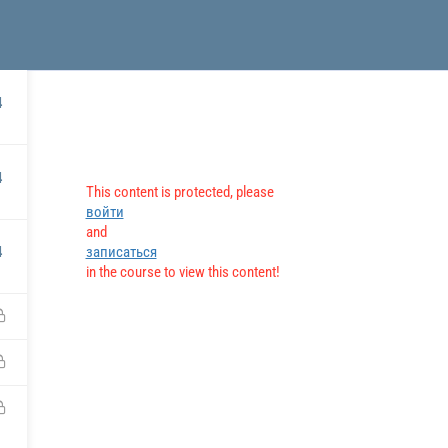
Главная
TPMF
Домены
ur Newsletter
4
Клаудия Мартинес
4
и
Эмили Джонсон
This content is protected, please
и
Мэй Сун
войти
Платформа
TPMF
and
Мирко Вукович
4
записаться
е
Александр Иванов
in the course to view this content!
Про нас
TPM Framework
Райан Смит
Инструкторы
Шаги проекта
Стать инструктором
Уровни инструментов
Руководство