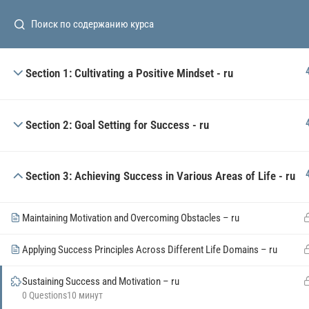
Subscribe o
Section 1: Cultivating a Positive Mindset - ru
Маркетинг и продажи
Финансы и инвестици
Section 2: Goal Setting for Success - ru
Управление проектам
Искусство и дизайн
Section 3: Achieving Success in Various Areas of Life - ru
The
Totality
of Modern
Project Management
.
IТ и программировани
Развитие личности
+380 98 019 07 89
Maintaining Motivation and Overcoming Obstacles – ru
info@tpm.wiki
Applying Success Principles Across Different Life Domains – ru
Sustaining Success and Motivation – ru
0 Questions
10 минут