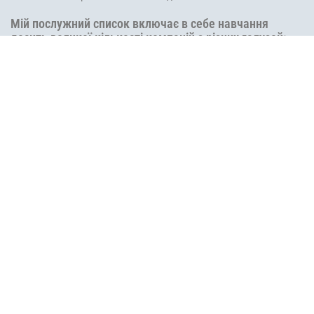
Мій послужний список включає в себе навчання
досить великої кількості компаній з різних галузей:
Гірничо-видобувна промисловість
Фінансовий сектор
IT-сектор
Виробничий сектор
Енергетичний сектор
Ритейл
Логістика та транспортна інфраструктура
Телебачення