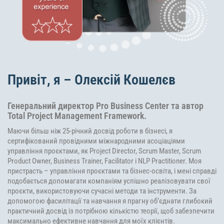
Привіт, я – Олексій Кошелєв
Генеральний директор Pro Business Center та автор
Total Project Management Framework.
Маючи більш ніж 25-річний досвід роботи в бізнесі, я
сертифікований провідними міжнародними асоціаціями
управління проєктами, як Project Director, Scrum Master, Scrum
Product Owner, Business Trainer, Facilitator і NLP Practitioner. Моя
пристрасть – управління проєктами та бізнес-освіта, і мені справді
подобається допомагати компаніям успішно реалізовувати свої
проєкти, використовуючи сучасні методи та інструменти. За
допомогою фасилітації та навчання я прагну об’єднати глибокий
практичний досвід із потрібною кількістю теорії, щоб забезпечити
максимально ефективне навчання для моїх клієнтів.