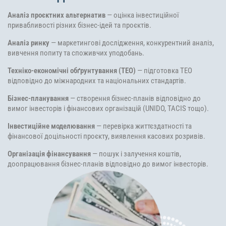
Аналіз проєктних альтернатив
— оцінка інвестиційної
привабливості різних бізнес-ідей та проєктів.
Аналіз ринку
— маркетингові дослідження, конкурентний аналіз,
вивчення попиту та споживчих уподобань.
Техніко-економічні обґрунтування (ТЕО)
— підготовка ТЕО
відповідно до міжнародних та національних стандартів.
Бізнес-планування
— створення бізнес-планів відповідно до
вимог інвесторів і фінансових організацій (UNIDO, TACIS тощо).
Інвестиційне моделювання
— перевірка життєздатності та
фінансової доцільності проєкту, виявлення касових розривів.
Організація фінансування
— пошук і залучення коштів,
доопрацювання бізнес-планів відповідно до вимог інвесторів.