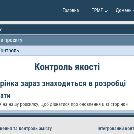
Головна
TPMF
Домени
к
и проекту
инг та продажі
Клавдія Мартінес
Контроль
 та інвестиції
Емілі Джонсон
іння проектами
Мей Сун
Контроль якості
тво та дизайн
Мірко Вучкович
програмування
Олександр Іванов
рінка зараз знаходиться в розробці
ок особистості
Раян Сміт
вати
 на нашу розсилку, щоб дізнатися про оновлення цієї сторінки
ження та контроль змісту
Інтегрований кон