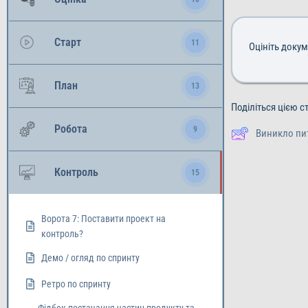
Старт
11
Оцініть доку
План
13
Поділіться цією с
Робота
9
Виникло пи
Контроль
15
Ворота 7: Поставити проект на
контроль?
Демо / огляд по спринту
Ретро по спринту