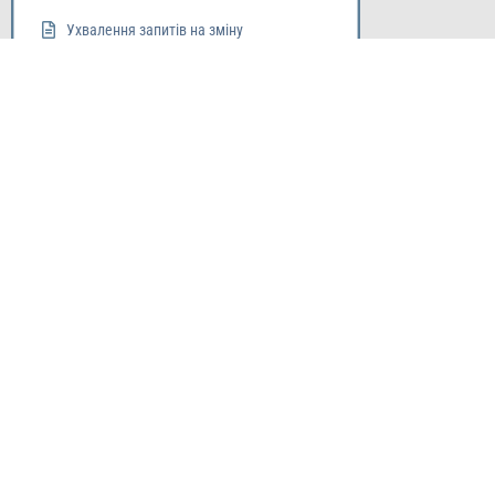
Ухвалення запитів на зміну
Закриття
16
Subscribe o
The
Totality
of Modern
Project Management
.