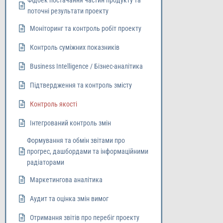
Фідбек постачання частин продукту та
поточні результати проекту
Моніторинг та контроль робіт проекту
Контроль суміжних показників
Business Intelligence / Бізнес-аналітика
Підтвердження та контроль змісту
Контроль якості
Інтегрований контроль змін
Формування та обмін звітами про
прогреc, дашбордами та інформаційними
радіаторами
Маркетингова аналітика
Аудит та оцінка змін вимог
Отримання звітів про перебіг проекту