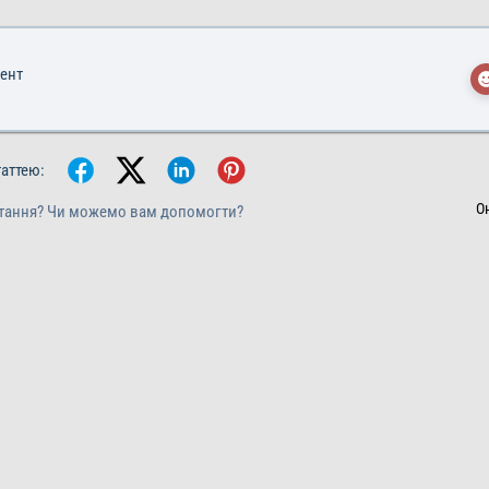
мент
таттею:
О
тання? Чи можемо вам допомогти?