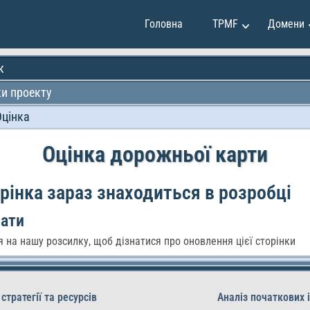
Головна
TPMF
Домени
к
и проекту
инг та продажі
Клавдія Мартінес
Оцінка
 та інвестиції
Емілі Джонсон
іння проектами
Мей Сун
Оцінка дорожньої карти
тво та дизайн
Мірко Вучкович
програмування
Олександр Іванов
рінка зараз знаходиться в розробці
ок особистості
Раян Сміт
вати
 на нашу розсилку, щоб дізнатися про оновлення цієї сторінки
 стратегії та ресурсів
Аналіз початкових 