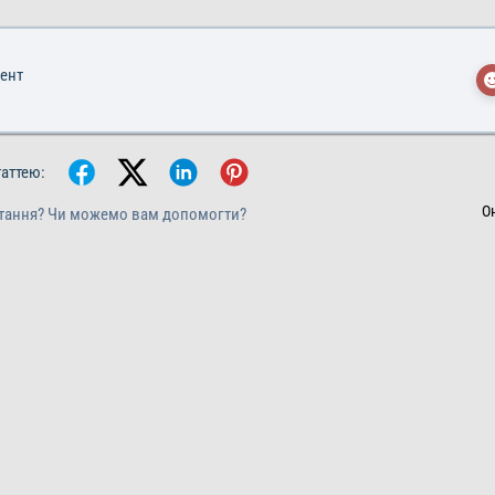
мент
таттею:
О
тання? Чи можемо вам допомогти?