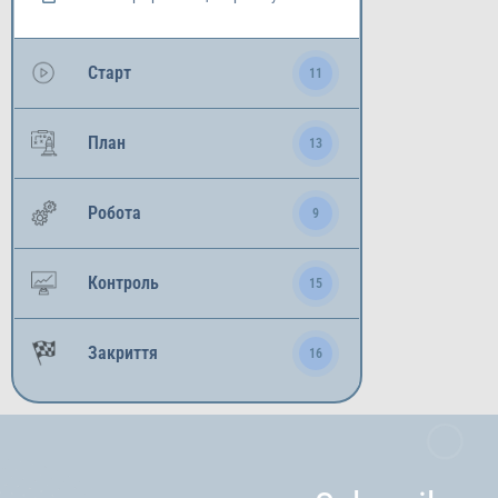
Старт
11
План
13
Робота
9
Контроль
15
Закриття
16