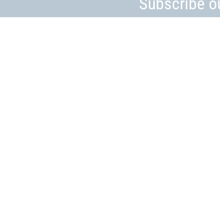
Subscribe o
The
Totality
of Modern
Project Management
.
+380 98 019 07 89
info@tpm.wiki