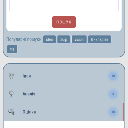
Популярні пошуки
idea
Збір
vision
Викладіть
vis
Ідея
10
Аналіз
8
Оцінка
10