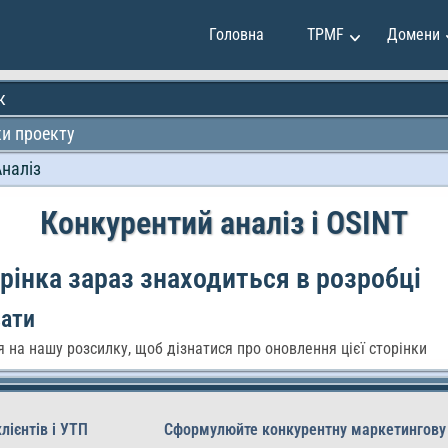
Головна
TPMF
Домени
к
и проекту
инг та продажі
Клавдія Мартінес
Аналіз
 та інвестиції
Емілі Джонсон
іння проектами
Мей Сун
Конкурентий аналіз і OSINT
тво та дизайн
Мірко Вучкович
програмування
Олександр Іванов
рінка зараз знаходиться в розробці
ок особистості
Раян Сміт
вати
 на нашу розсилку, щоб дізнатися про оновлення цієї сторінки
лієнтів і УТП
Сформулюйте конкурентну маркетингову 