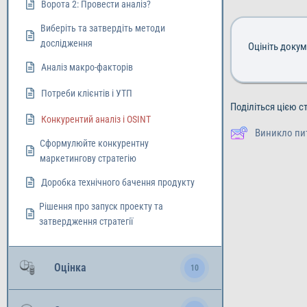
Ворота 2: Провести аналіз?
Виберіть та затвердіть методи
дослідження
Оцініть доку
Аналіз макро-факторів
Потреби клієнтів і УТП
Поділіться цією с
Конкурентий аналіз і OSINT
Виникло пи
Сформулюйте конкурентну
маркетингову стратегію
Доробка технічного бачення продукту
Рішення про запуск проекту та
затвердження стратегії
Оцінка
10