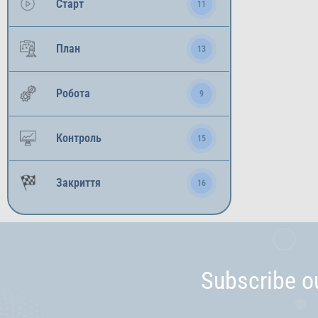
Старт
11
План
13
Робота
9
Контроль
15
Закриття
16
Subscribe o