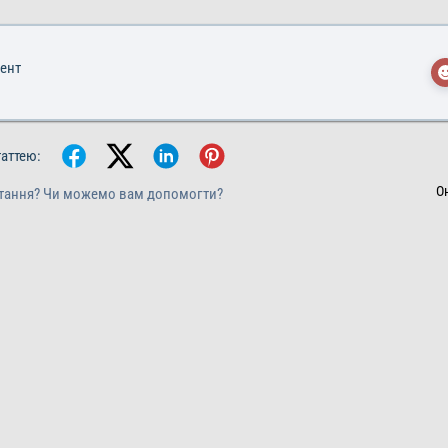
мент
таттею:
О
тання? Чи можемо вам допомогти?