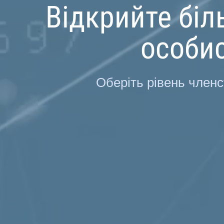
Відкрийте бі
особис
Оберіть рівень членс