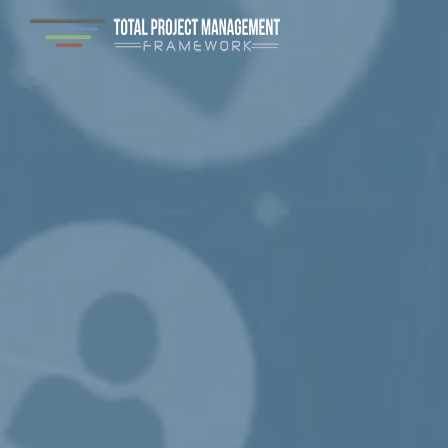
Маркет
Фінанси
Управл
Мистец
ІТ та 
Розвит