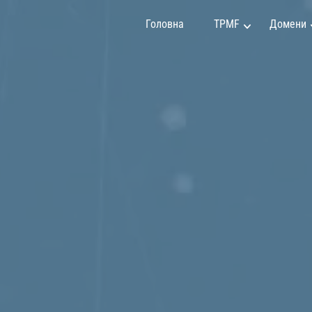
Головна
TPMF
Домени
инг та продажі
Клавдія Мартінес
 та інвестиції
Емілі Джонсон
іння проектами
Мей Сун
тво та дизайн
Мірко Вучкович
програмування
Олександр Іванов
ок особистості
Раян Сміт