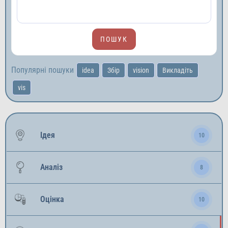
Популярні пошуки
idea
Збір
vision
Викладіть
vis
Ідея
10
Аналіз
8
Оцінка
10