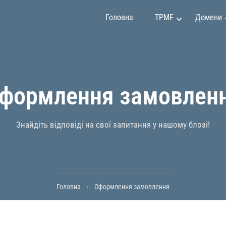
Головна
TPMF
Домени
инг та продажі
Клавдія Мартінес
формлення замовлен
 та інвестиції
Емілі Джонсон
іння проектами
Мей Сун
тво та дизайн
Мірко Вучкович
Знайдіть відповіді на свої запитання у нашому блозі!
програмування
Олександр Іванов
ок особистості
Раян Сміт
Головна
Оформлення замовлення