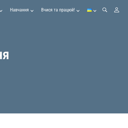
Навчання
Вчися та працюй!
ня