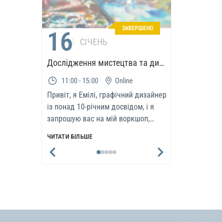
ЗАВЕРШЕНО
16
01
СІЧЕНЬ
Дослідження мистецтва та дизайну з Емілі
11:00 - 15:00
Online
08:00 
Привіт, я Емілі, графічний дизайнер
У сучасном
із понад 10-річним досвідом, і я
адаптивн
запрошую вас на мій воркшоп,
факторами
присвячений світу мистецтва..
надасть у
ЧИТАТИ БІЛЬШЕ
ЧИТАТИ БІ
методологі