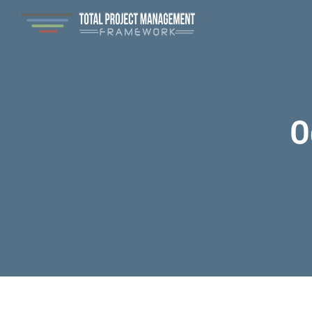
Маркет
О
Фінанси
Управл
Мистец
ІТ та 
Розвит