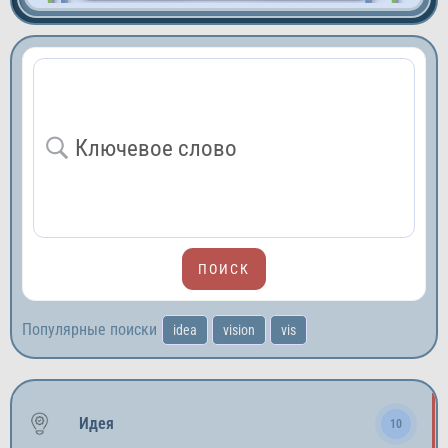
Популярные поиски
idea
vision
vis
Идея
10