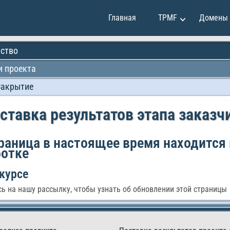
Главная
TPMF
Домены
ство
 проекта
Клаудия Мартинес
Закрытие
и
Эмили Джонсон
и
Мэй Сун
ставка результатов этапа заказч
Мирко Вукович
е
Александр Иванов
раница в настоящее время находится 
ботке
Райан Смит
курсе
ь на нашу рассылку, чтобы узнать об обновлении этой страницы