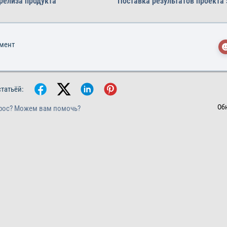
релиза продукта
Поставка результатов проекта 
умент
статьёй:
Об
рос? Можем вам помочь?