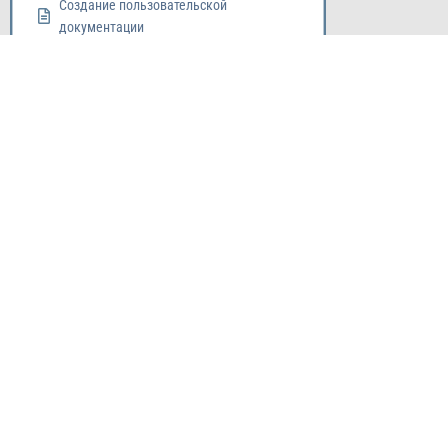
Создание пользовательской
документации
Приемка результа этапа
Приемка конечого результата проекта /
продукта / услуги
Ворота 9: Передача конечного продукта
услуги результата
Subscribe o