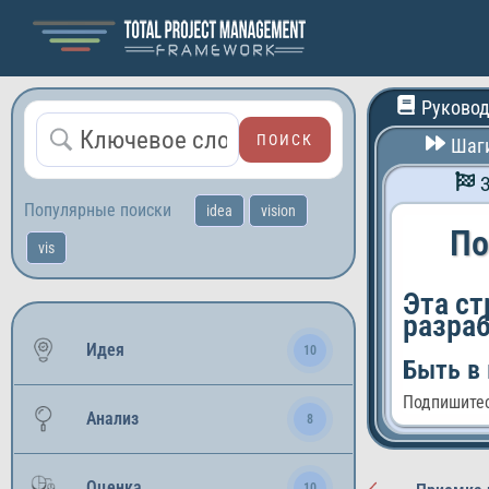
Руковод
Шаги
Маркетинг и продажи
Финансы и инвестици
Популярные поиски
idea
vision
Управление проектам
По
vis
Искусство и дизайн
IТ и программировани
Эта ст
разра
Развитие личности
Идея
10
Быть в 
Подпишитес
Анализ
8
Оценка
10