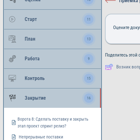
Приемка 
Старт
11
Оцените док
План
13
Поделитесь этой 
Работа
9
Возник воп
Контроль
15
Закрытие
16
Ворота 8: Сделать поставку и закрыть
этап проект спринт релиз?
Непрерывные поставки