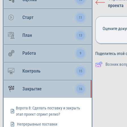
проекта
Старт
11
Оцените док
План
13
Работа
Поделитесь этой 
9
Возник воп
Контроль
15
Закрытие
16
Ворота 8: Сделать поставку и закрыть
этап проект спринт релиз?
Непрерывные поставки