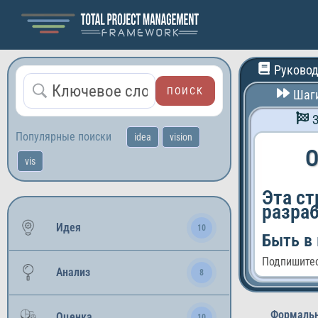
Руковод
Шаги
Маркетинг и продажи
Финансы и инвестици
Популярные поиски
idea
vision
Управление проектам
О
vis
Искусство и дизайн
IТ и программировани
Эта ст
разра
Развитие личности
Идея
10
Быть в 
Подпишитес
Анализ
8
Формальн
Оценка
10