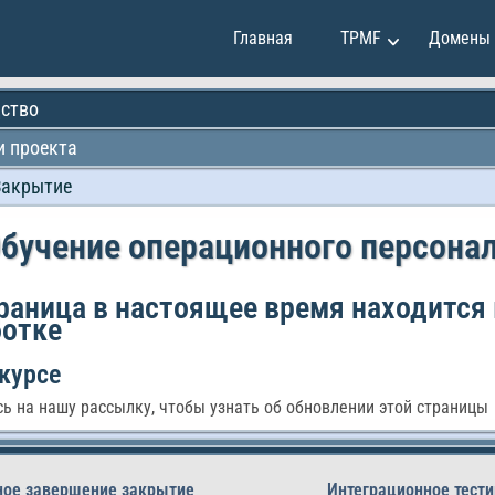
Главная
TPMF
Домены
ство
 проекта
Клаудия Мартинес
Закрытие
и
Эмили Джонсон
и
Мэй Сун
бучение операционного персона
Мирко Вукович
е
Александр Иванов
раница в настоящее время находится 
ботке
Райан Смит
курсе
ь на нашу рассылку, чтобы узнать об обновлении этой страницы
ое завершение закрытие
Интеграционное тести