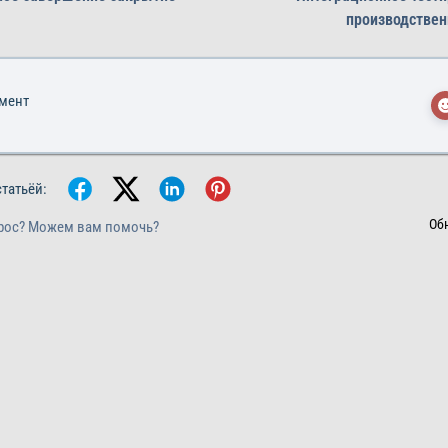
производствен
умент
статьёй:
Об
рос? Можем вам помочь?