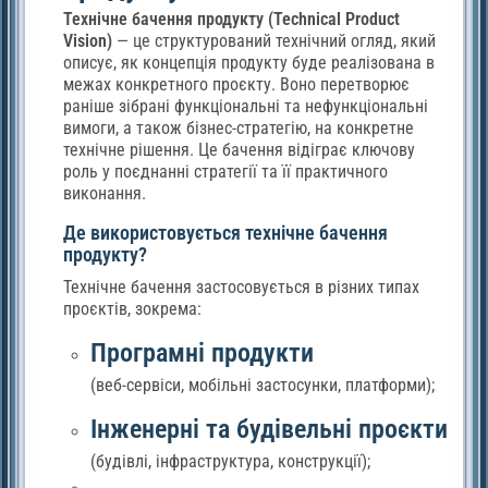
Технічне бачення продукту (Technical Product
Vision)
— це структурований технічний огляд, який
описує, як концепція продукту буде реалізована в
межах конкретного проєкту. Воно перетворює
раніше зібрані функціональні та нефункціональні
вимоги, а також бізнес-стратегію, на конкретне
технічне рішення. Це бачення відіграє ключову
роль у поєднанні стратегії та її практичного
виконання.
Де використовується технічне бачення
продукту?
Технічне бачення застосовується в різних типах
проєктів, зокрема:
Програмні продукти
(веб-сервіси, мобільні застосунки, платформи);
Інженерні та будівельні проєкти
(будівлі, інфраструктура, конструкції);