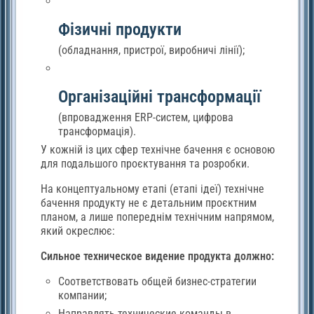
Фізичні продукти
(обладнання, пристрої, виробничі лінії);
Організаційні трансформації
(впровадження ERP-систем, цифрова
трансформація).
У кожній із цих сфер технічне бачення є основою
для подальшого проєктування та розробки.
На концептуальному етапі (етапі ідеї) технічне
бачення продукту не є детальним проєктним
планом, а лише попереднім технічним напрямом,
який окреслює:
Сильное техническое видение продукта должно:
Соответствовать общей бизнес-стратегии
компании;
Направлять технические команды в